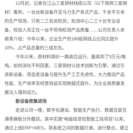
12月初，记者在江山三星铜材线缆公司（以下简称三星铜
材）看到，一台台新设备开足马力生产各式产品，
千余平方米
的生产现场，只有二三名巡检员；检测中心二三十台专业设
备，检验人员正在一丝不苟地检测产品质量
……
公司负责人余
艳青介绍：今年以来，企业生产的
180级铜线占比同比提升
10%，占产品总量的三成左右。
今年以来，原材料铜价一路高位运行，最高到了
9万元/每
吨。如何消化不利因素，三星铜材
以技术创新为引擎，通过引
进新设备、改造老设备与提升生产工艺先进性，大力推动产品
性能、生产效率及经营效益实现跨越式提升，为企业高质量发
展注入强劲动力。
新设备密集进场
走进公司一楼，数字化建设、智能生产执行、数据互联互
通等展板分外醒目。其中实施
“电磁线漆包智能工段项目”以来，
通过上线ERP+MES，将系统之间的数据打通，进行整合，建立