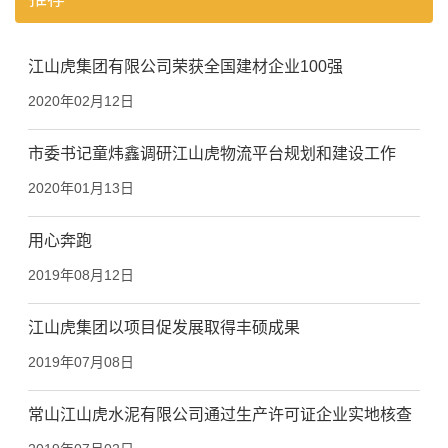
江山虎集团有限公司荣获全国建材企业100强
2020年02月12日
市委书记童炜鑫调研江山虎物流平台规划和建设工作
2020年01月13日
用心奔跑
2019年08月12日
江山虎集团以项目促发展取得丰硕成果
2019年07月08日
常山江山虎水泥有限公司通过生产许可证企业实地核查