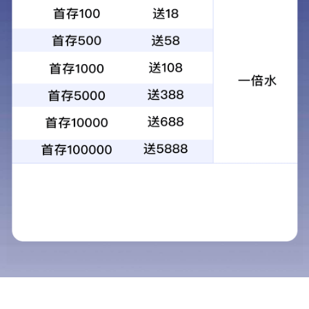
司
20
多家，员工
1200
多名，年产水泥
650
万吨、商砼
200
万立方米、
电磁线
2
万吨，年处置固危废
30
万吨，
2025
年实现销售收入
31
亿
元，创利税
3
亿元。
集团立足实业，稳健发展，实施“一体两翼”发展战略，致力于打
造以水泥为核心的建材全产业链。集团长期艰苦奋斗，不断推动水
泥产业的技术进步和产业发展，在抓好水泥主业的智能化、节能化
等新工艺新技术推广应用的同时，积极开拓水泥主业相关的上下游
产业，现已形成由
3
家水泥企业为核心，
2
家石灰石开采企业、
5
家商
砼公司、
2
家水泥窑余热发电企业组成，集矿产资源开采、砂石骨料
加工、商品混凝土生产、余热回收利用等一体化的建材产业链经营
模式，有效提高了集团公司的核心竞争力。集团将继续发展建材全
产业链业务，“十五·五”期间战略目标是水泥产能达到
800
万吨，商品
混凝土产能达到
400
万立方米，混凝土骨料
300
万吨。